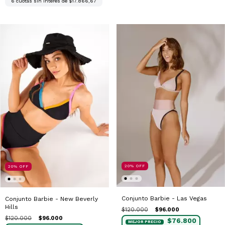
6
cuotas sin interés de
$17.866,67
20
%
OFF
20
%
OFF
Conjunto Barbie - Las Vegas
Conjunto Barbie - New Beverly
Hills
$120.000
$96.000
$120.000
$96.000
$76.800