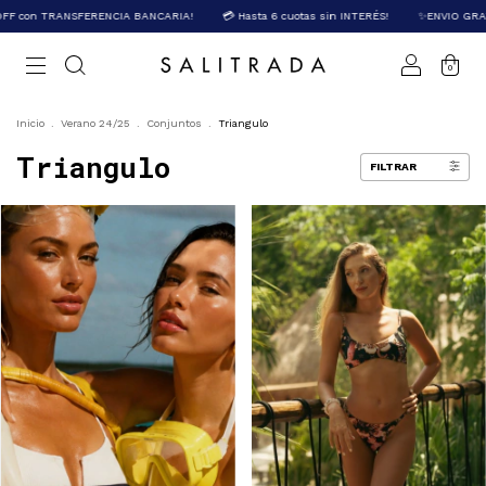
SFERENCIA BANCARIA!
💳 Hasta 6 cuotas sin INTERÉS!
✨ENVIO GRATIS + $150.00
0
Inicio
.
Verano 24/25
.
Conjuntos
.
Triangulo
Triangulo
FILTRAR