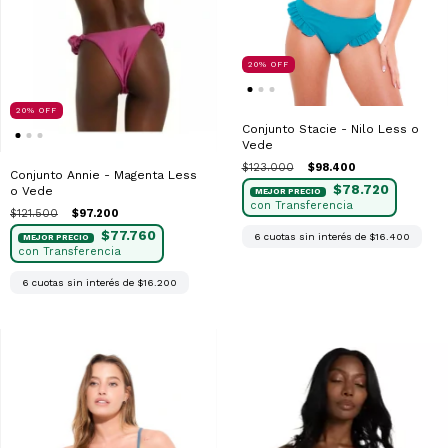
20
%
OFF
20
%
OFF
Conjunto Stacie - Nilo Less o
Vede
$123.000
$98.400
Conjunto Annie - Magenta Less
$78.720
o Vede
$121.500
$97.200
$77.760
6
cuotas sin interés de
$16.400
6
cuotas sin interés de
$16.200