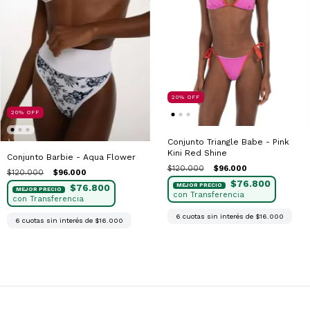
20
%
OFF
20
%
OFF
Conjunto Triangle Babe - Pink
Kini Red Shine
Conjunto Barbie - Aqua Flower
$120.000
$96.000
$120.000
$96.000
$76.800
$76.800
6
cuotas sin interés de
$16.000
6
cuotas sin interés de
$16.000