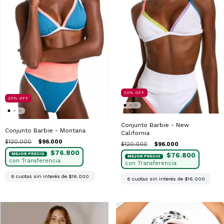
20
%
OFF
20
%
OFF
Conjunto Barbie - New
Conjunto Barbie - Montana
California
$120.000
$96.000
$120.000
$96.000
$76.800
$76.800
6
cuotas sin interés de
$16.000
6
cuotas sin interés de
$16.000