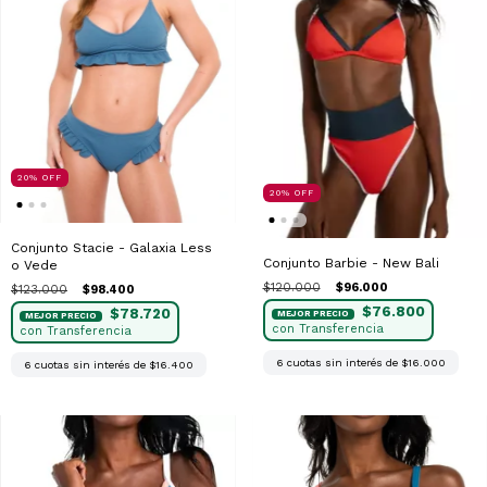
20
%
OFF
20
%
OFF
Conjunto Stacie - Galaxia Less
Conjunto Barbie - New Bali
o Vede
$120.000
$96.000
$123.000
$98.400
$76.800
$78.720
6
cuotas sin interés de
$16.000
6
cuotas sin interés de
$16.400