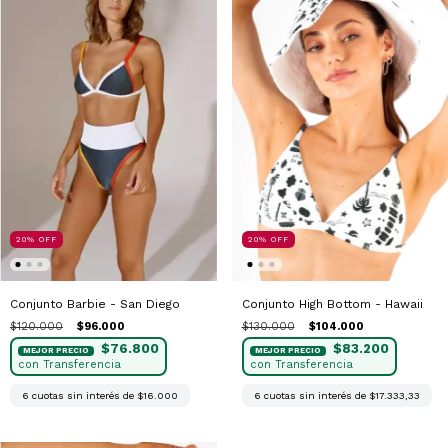
20
%
OFF
20
%
OFF
Conjunto Barbie - San Diego
Conjunto High Bottom - Hawaii
$120.000
$96.000
$130.000
$104.000
$76.800
$83.200
6
cuotas sin interés de
$16.000
6
cuotas sin interés de
$17.333,33