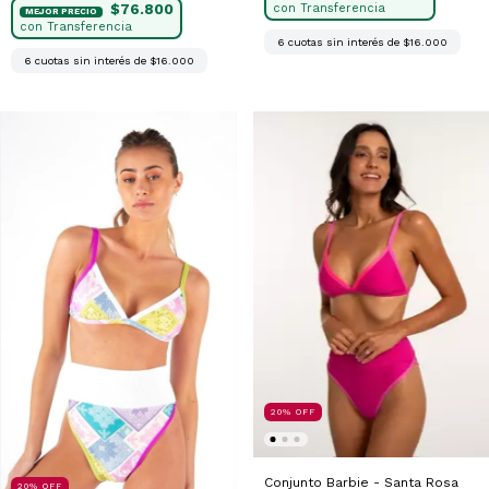
$76.800
6
cuotas sin interés de
$16.000
6
cuotas sin interés de
$16.000
20
%
OFF
Conjunto Barbie - Santa Rosa
20
%
OFF