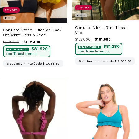
20
%
OFF
20
%
OFF
Conjunto Nikki - Rage Less o
Conjunto Stefie - Bicolor Black
Vede
Off White Less o Vede
$127.000
$101.600
$128.000
$102.400
$81.280
$81.920
6
cuotas sin interés de
$16.933,33
6
cuotas sin interés de
$17.066,67