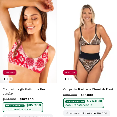
20
%
OFF
20
%
OFF
Conjunto Barbie - Cheetah Print
Conjunto High Bottom - Red
Jungle
$120.000
$96.000
$134.000
$107.200
$76.800
$85.760
6
cuotas sin interés de
$16.000