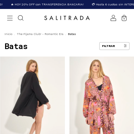
!
🔥 HOY 20% OFF con TRANSFERENCIA BANCARIA!
💳 Hasta 6 cuotas sin INTERÉ
0
Inicio
.
The Pijama Club! - Romantic Era
.
Batas
Batas
FILTRAR