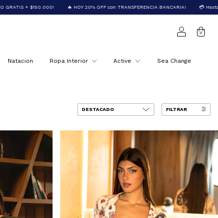
🔥 HOY 20% OFF con TRANSFERENCIA BANCARIA!
💳 Hasta 6 cuotas sin INTERÉS!
0
Natacion
Ropa Interior
Active
Sea Change
FILTRAR