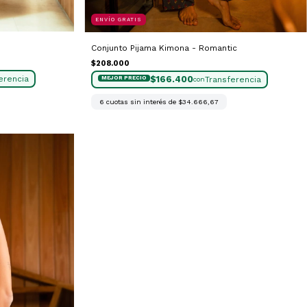
ENVÍO GRATIS
Conjunto Pijama Kimona - Romantic
$208.000
$166.400
con
6
cuotas sin interés de
$34.666,67