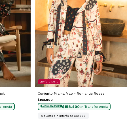
ENVÍO GRATIS
ack
Conjunto Pijama Mao - Romantic Roses
$198.000
$158.400
con
6
cuotas sin interés de
$33.000