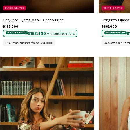
ENVÍO GRATIS
ENVÍO GRATIS
Conjunto Pijama Mao - Choco Print
Conjunto Pijama
$198.000
$198.000
$158.400
$
con
6
cuotas sin interés de
$33.000
6
cuotas sin inte