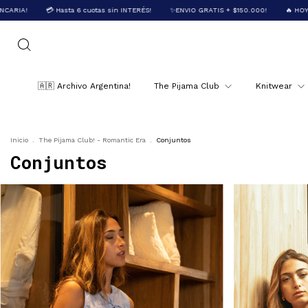
otas sin INTERÉS!
✨ENVIO GRATIS + $150.000!
🔥 HOY 20% OFF con TRANSFERE
🇦🇷 Archivo Argentina!
The Pijama Club
Knitwear
Inicio
.
The Pijama Club! - Romantic Era
.
Conjuntos
Conjuntos