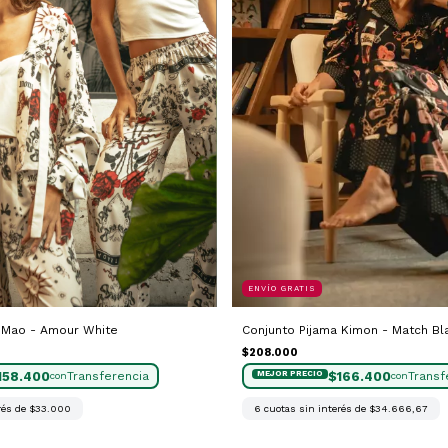
ENVÍO GRATIS
Conjunto Pijama Kimon - Match Bl
 Mao - Amour White
$208.000
$166.400
158.400
con
con
6
cuotas sin interés de
$34.666,67
rés de
$33.000