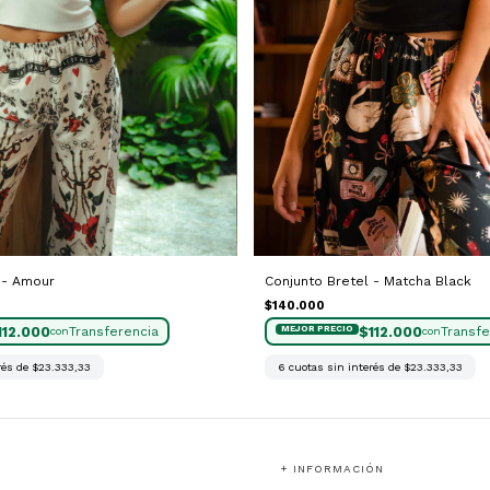
Conjunto Bretel - Matcha Black
 - Amour
$140.000
$112.000
112.000
con
con
6
cuotas sin interés de
$23.333,33
rés de
$23.333,33
+ INFORMACIÓN