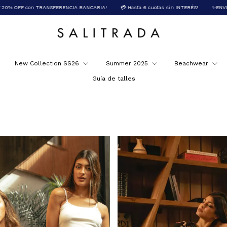
NCIA BANCARIA!
💳 Hasta 6 cuotas sin INTERÉS!
✨ENVIO GRATIS + $150.000!
New Collection SS26
Summer 2025
Beachwear
Guía de talles