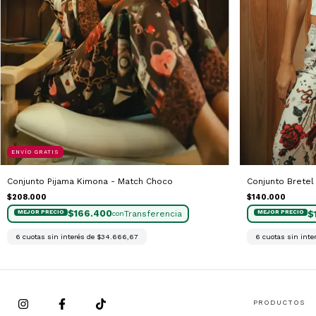
ENVÍO GRATIS
Conjunto Pijama Kimona - Match Choco
Conjunto Bretel
$208.000
$140.000
$166.400
$
con
6
cuotas sin interés de
$34.666,67
6
cuotas sin inte
PRODUCTOS