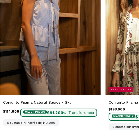
ENVÍO GRATIS
Conjunto Pijama Natural Basics - Sky
Conjunto Pijama
$198.000
$114.000
$91.200
con
$
6
cuotas sin interés de
$19.000
6
cuotas sin inte