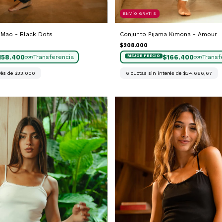
ENVÍO GRATIS
Conjunto Pijama Kimona - Amour
 Mao - Black Dots
$208.000
$166.400
158.400
con
con
6
cuotas sin interés de
$34.666,67
rés de
$33.000