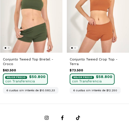
Conjunto Tweed Top Bretel -
Conjunto Tweed Crop Top -
Croco
Terra
$63.500
$73.500
$50.800
$58.800
6
cuotas sin interés de
$10.583,33
6
cuotas sin interés de
$12.250