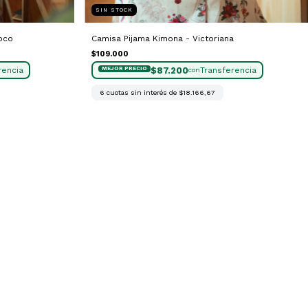
SIN STOCK
oco
Camisa Pijama Kimona - Victoriana
$109.000
$87.200
con
6
cuotas sin interés de
$18.166,67