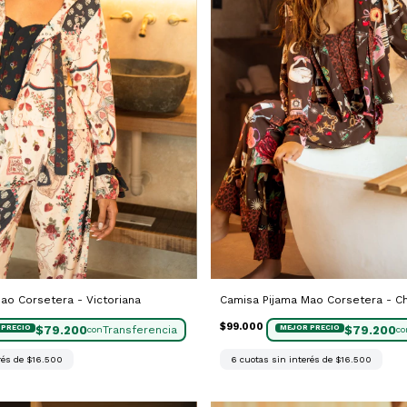
ao Corsetera - Victoriana
Camisa Pijama Mao Corsetera - Ch
$99.000
$79.200
$79.200
con
co
rés de
$16.500
6
cuotas sin interés de
$16.500