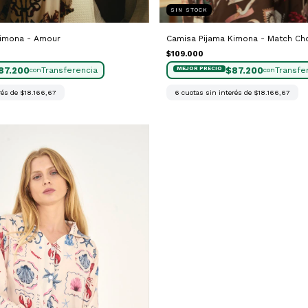
SIN STOCK
Kimona - Amour
Camisa Pijama Kimona - Match Ch
$109.000
87.200
$87.200
con
con
rés de
$18.166,67
6
cuotas sin interés de
$18.166,67