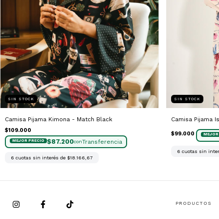
SIN STOCK
SIN STOCK
Camisa Pijama Kimona - Match Black
Camisa Pijama I
$109.000
$99.000
$87.200
con
6
cuotas sin inte
6
cuotas sin interés de
$18.166,67
PRODUCTOS