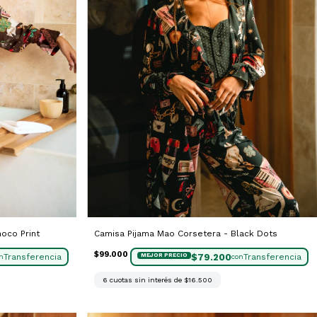
oco Print
Camisa Pijama Mao Corsetera - Black Dots
$99.000
$79.200
n
con
6
cuotas sin interés de
$16.500