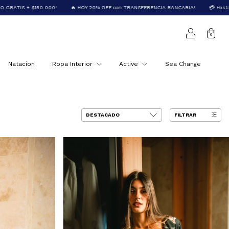
🔥 HOY 20% OFF con TRANSFERENCIA BANCARIA!
💳 Hasta 6 cuotas sin INTERÉS!
0
Natacion
Ropa Interior
Active
Sea Change
FILTRAR