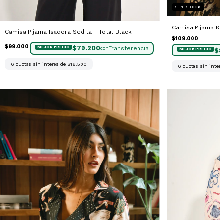
SIN STOCK
Camisa Pijama 
Camisa Pijama Isadora Sedita - Total Black
$109.000
$99.000
$79.200
con
$
6
cuotas sin interés de
$16.500
6
cuotas sin inte