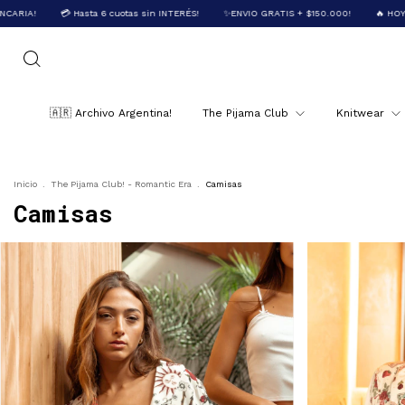
uotas sin INTERÉS!
✨ENVIO GRATIS + $150.000!
🔥 HOY 20% OFF con TRANSFER
🇦🇷 Archivo Argentina!
The Pijama Club
Knitwear
Inicio
.
The Pijama Club! - Romantic Era
.
Camisas
Camisas