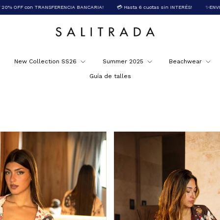
ENCIA BANCARIA!
💳 Hasta 6 cuotas sin INTERÉS!
✨ENVIO GRATIS + $150.000!
New Collection SS26
Summer 2025
Beachwear
Guía de talles