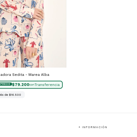
sadora Sedita - Marea Alba
$79.200
con
rés de
$16.500
+ INFORMACIÓN